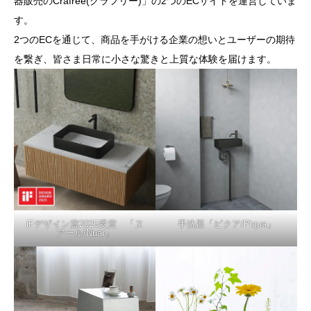
器販売のCrafree(クラフリー)」の2つのECサイトを運営していま
す。
2つのECを通じて、商品を手がける企業の想いとユーザーの期待
を繋ぎ、皆さま日常に小さな驚きと上質な体験を届けます。
iFデザイン賞2025受賞 「ヌ
手洗器「ピクア/Piqua」
アール/Nuar」